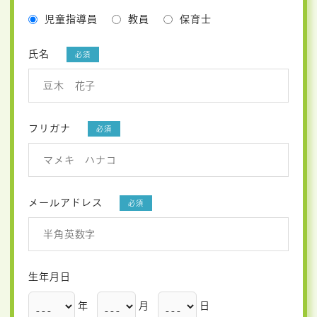
児童指導員
教員
保育士
氏名
必須
フリガナ
必須
メールアドレス
必須
生年月日
年
月
日